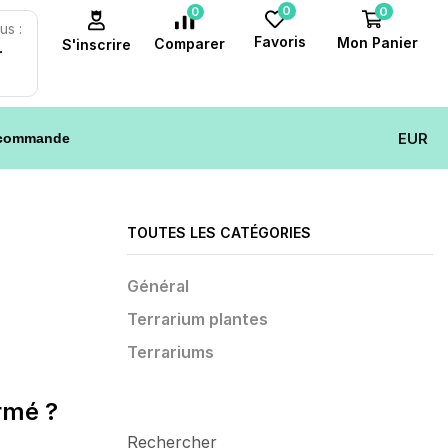
0
0
0
us :
Favoris
Mon Panier
Comparer
S'inscrire
r
EUR
 commande
TOUTES LES CATÉGORIES
Général
Terrarium plantes
Terrariums
rmé ?
Rechercher