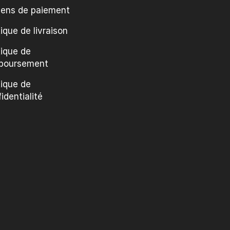
ens de paiement
tique de livraison
tique de
boursement
tique de
identialité