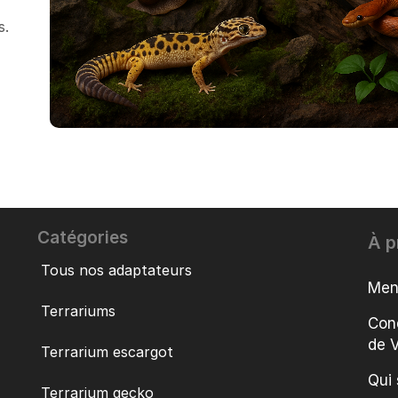
s.
Catégories
À p
Tous nos adaptateurs
Men
Terrariums
Con
de 
Terrarium escargot
Qui
Terrarium gecko