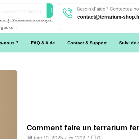
Besoin d'aide ? Contactez-no
ygromètre digital
contact@terrarium-shop.f
❘
tue
Terrarium escargot
❘
m gecko
s-nous ?
FAQ & Aide
Contact & Support
Suivi de
Comment faire un terrarium fe
juin 10, 2025
/
1222
/
0