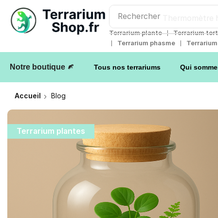
Rechercher
Thermomètre h
❘
Terrarium plante
Terrarium tor
❘
❘
Terrarium phasme
Terrariu
Notre boutique
Tous nos terrariums
Qui somme
Accueil
Blog
Terrarium plantes