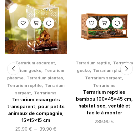
,
,
Terrarium escargot
Terrarium reptile
Terrarium
,
,
,
Terrarium gecko
Terrarium
gecko
Terrarium phasme
,
,
,
phasme
Terrarium plantes
Terrarium serpent
,
Terrarium reptile
Terrarium
Terrariums
,
Terrarium reptiles
serpent
Terrariums
bambou 100×45×45 cm,
Terrarium escargots
habitat sec, ventilé et
transparent, pour petits
facile à monter
animaux de compagnie,
15x15x15 cm
289.90
€
29.90
€
–
39.90
€