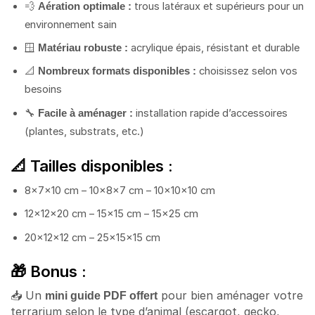
💨
trous latéraux et supérieurs pour un
Aération optimale :
environnement sain
🪟
acrylique épais, résistant et durable
Matériau robuste :
📐
choisissez selon vos
Nombreux formats disponibles :
besoins
🔧
installation rapide d’accessoires
Facile à aménager :
(plantes, substrats, etc.)
📐 Tailles disponibles :
8×7×10 cm – 10×8×7 cm – 10×10×10 cm
12×12×20 cm – 15×15 cm – 15×25 cm
20×12×12 cm – 25×15×15 cm
🎁 Bonus :
📥 Un
pour bien aménager votre
mini guide PDF offert
terrarium selon le type d’animal (escargot, gecko,